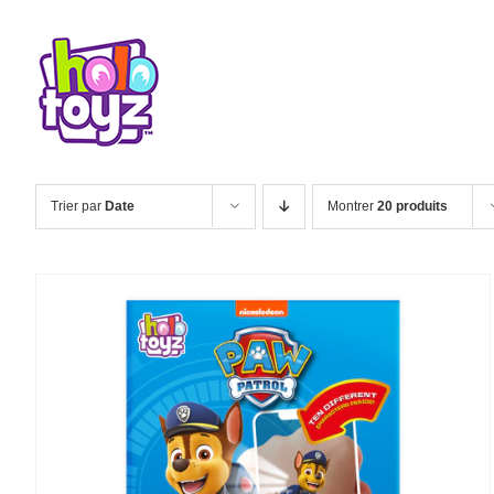
Passer
au
nos produits
contenu
Trier par
Date
Montrer
20 produits