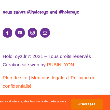
nous suivre @holotoyz and #holotoyz
HoloToyz.fr © 2021 – Tous droits réservés
Création site web by
PUBINLYON
Plan de site
|
Mentions légales
|
Politique de
confidentialité
ntres d’intérêts, des fonctions de partage vers
J'accepte