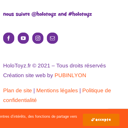
nous suivre @holotoyz and #holotoyz
HoloToyz.fr © 2021 – Tous droits réservés
Création site web by
PUBINLYON
Plan de site
|
Mentions légales
|
Politique de
confidentialité
ntres d’intérêts, des fonctions de partage vers
J'accepte