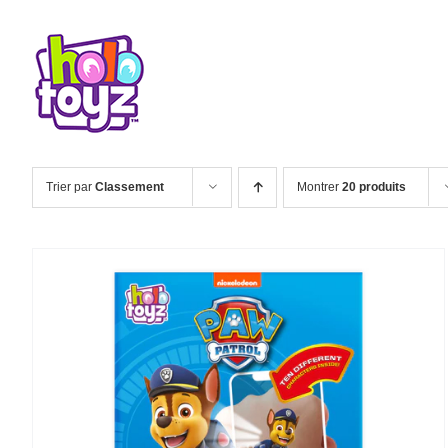
Passer
au
nos produits
contenu
Trier par
Classement
Montrer
20 produits